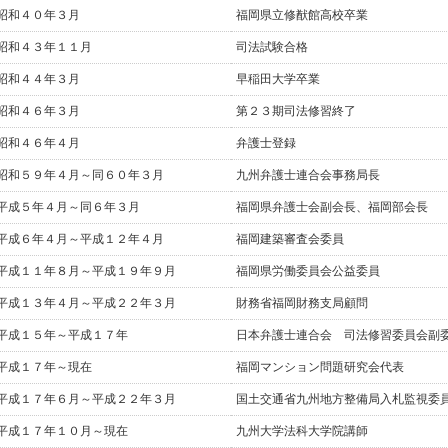
昭和４０年３月
福岡県立修猷館高校卒業
昭和４３年１１月
司法試験合格
昭和４４年３月
早稲田大学卒業
昭和４６年３月
第２３期司法修習終了
昭和４６年４月
弁護士登録
昭和５９年４月～同６０年３月
九州弁護士連合会事務局長
平成５年４月～同６年３月
福岡県弁護士会副会長、福岡部会長
平成６年４月～平成１２年４月
福岡建築審査会委員
平成１１年８月～平成１９年９月
福岡県労働委員会公益委員
平成１３年４月～平成２２年３月
財務省福岡財務支局顧問
平成１５年～平成１７年
日本弁護士連合会 司法修習委員会副
平成１７年～現在
福岡マンション問題研究会代表
平成１７年６月～平成２２年３月
国土交通省九州地方整備局入札監視委
平成１７年１０月～現在
九州大学法科大学院講師