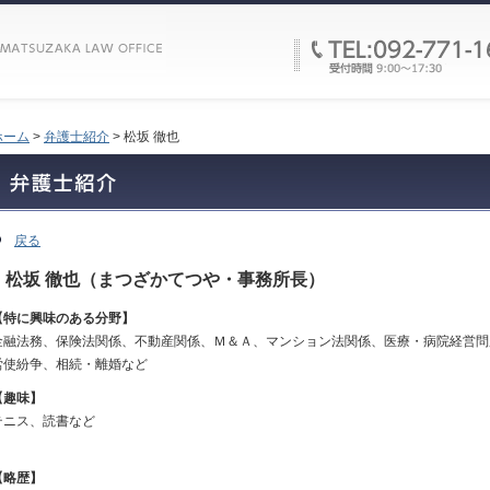
ホーム
>
弁護士紹介
>
松坂 徹也
戻る
松坂 徹也（まつざかてつや・事務所長）
【特に興味のある分野】
金融法務、保険法関係、不動産関係、Ｍ＆Ａ、マンション法関係、医療・病院経営問
労使紛争、相続・離婚など
【趣味】
テニス、読書など
【略歴】