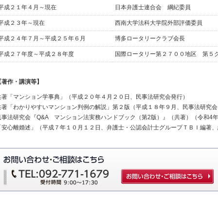
平成２１年４月～現在
日本弁護士連合会 綱紀委員
平成２３年～現在
西南大学法科大学院外部評価委員
平成２４年７月～平成２５年６月
博多ロータリークラブ会長
平成２７年度～平成２８年度
国際ロータリー第２７００地区 第５
【著作・講演等】
共著「マンション学事典」（平成２０年４月２０日、民事法研究会発行）
共著「わかりやすいマンション判例の解説」第２版（平成１８年９月、民事法研究会
民事法研究会『Q&A マンション法実務ハンドブック（第2版）』（共著）（令和4年
「安心離婚述」（平成７年１０月１２日、弁護士・公認会計士グループＴＢＩ編著、