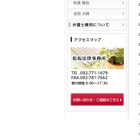
松坂 徹也
吉田 大輝